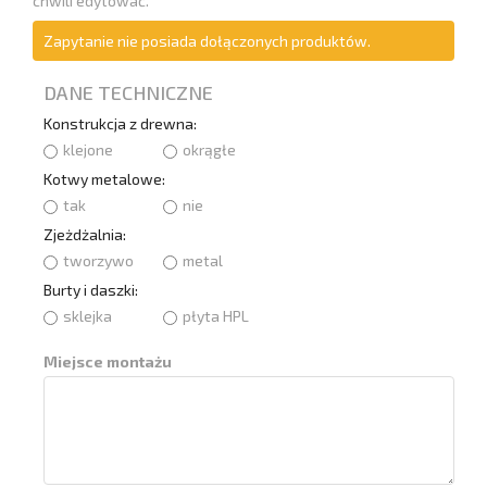
chwili edytować.
Zapytanie nie posiada dołączonych produktów.
DANE TECHNICZNE
Konstrukcja z drewna:
klejone
okrągłe
Kotwy metalowe:
tak
nie
Zjeżdżalnia:
tworzywo
metal
Burty i daszki:
sklejka
płyta HPL
Miejsce montażu