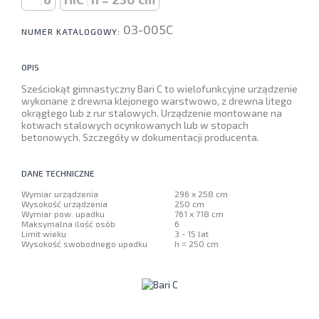
03-005C
NUMER KATALOGOWY:
OPIS
Sześciokąt gimnastyczny Bari C to wielofunkcyjne urządzenie
wykonane z drewna klejonego warstwowo, z drewna litego
okrągłego lub z rur stalowych. Urządzenie montowane na
kotwach stalowych ocynkowanych lub w stopach
betonowych. Szczegóły w dokumentacji producenta.
DANE TECHNICZNE
Wymiar urządzenia
296 x 258 cm
Wysokość urządzenia
250 cm
Wymiar pow. upadku
761 x 718 cm
Maksymalna ilość osób
6
Limit wieku
3 - 15 lat
Wysokość swobodnego upadku
h = 250 cm