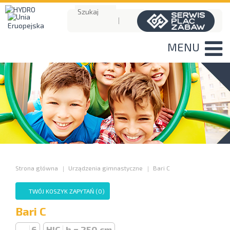
MENU
Strona główna
Urządzenia gimnastyczne
Bari C
TWÓJ KOSZYK ZAPYTAŃ (
0
)
Bari C
6
HIC
h = 250 cm