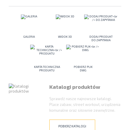
GALERIA
WIDOK 3D
DODAJ PRODUKT
DO ZAPYTANIA
KARTA TECHNICZNA
POBIERZ PLIK
PRODUKTU
DWG
Katalogi produktów
Sprawdź nasze najnowsze katalogi.
Place zabaw, street workout, urządzenia
komunalne oraz siłownie zewnętrzne.
POBIERZ KATALOGI