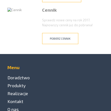
Cennik
Sprawdź nowe ceny na rok 2017.
Najnowszy cennik już do pobrania!
POBIERZ CENNIK
Menu
Doradztwo
Produkty
Realizacje
Kontakt
O nas