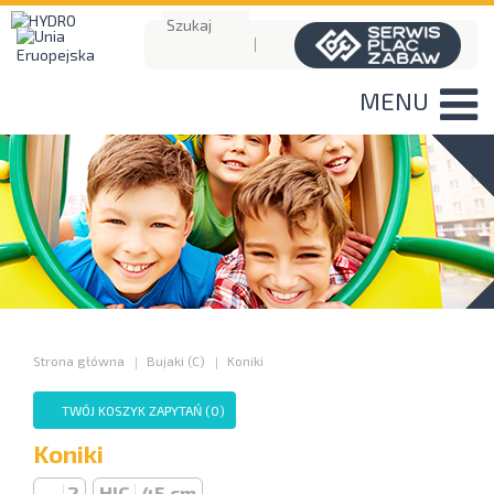
MENU
Strona główna
Bujaki (C)
Koniki
TWÓJ KOSZYK ZAPYTAŃ (
0
)
Koniki
2
HIC
45 cm