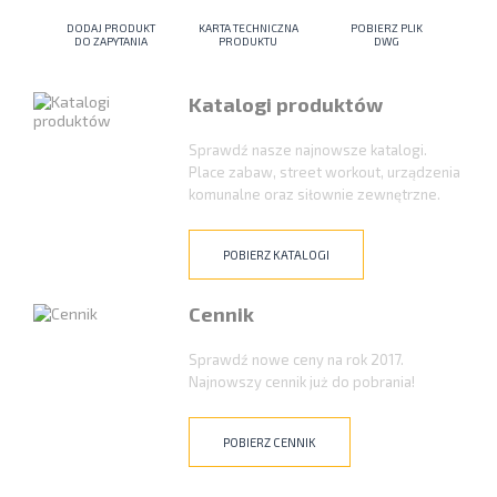
DODAJ PRODUKT
KARTA TECHNICZNA
POBIERZ PLIK
DO ZAPYTANIA
PRODUKTU
DWG
Katalogi produktów
Sprawdź nasze najnowsze katalogi.
Place zabaw, street workout, urządzenia
komunalne oraz siłownie zewnętrzne.
POBIERZ KATALOGI
Cennik
Sprawdź nowe ceny na rok 2017.
Najnowszy cennik już do pobrania!
POBIERZ CENNIK